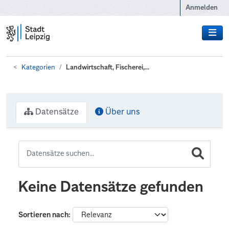
Zum Hauptinhalt wechseln
Anmelden
Kategorien
Landwirtschaft, Fischerei,...
Datensätze
Über uns
Keine Datensätze gefunden
Sortieren nach