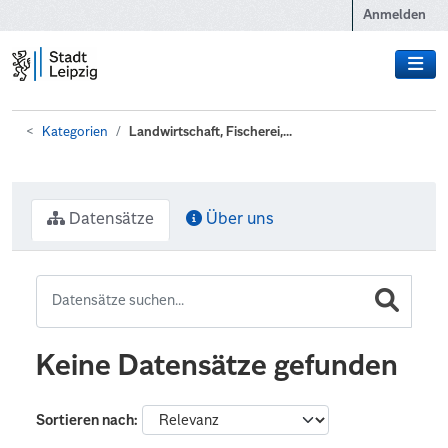
Zum Hauptinhalt wechseln
Anmelden
Kategorien
Landwirtschaft, Fischerei,...
Datensätze
Über uns
Keine Datensätze gefunden
Sortieren nach