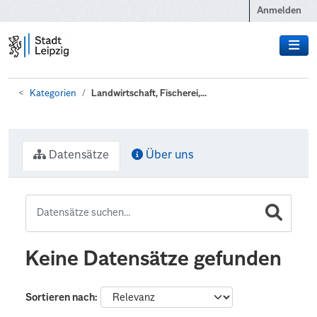
Zum Hauptinhalt wechseln
Anmelden
Kategorien
Landwirtschaft, Fischerei,...
Datensätze
Über uns
Keine Datensätze gefunden
Sortieren nach