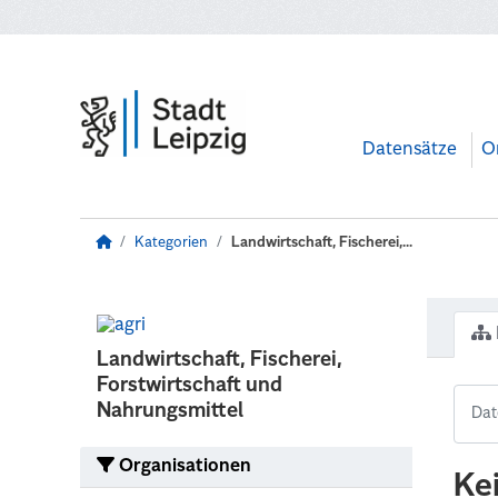
Zum Hauptinhalt wechseln
Datensätze
O
Kategorien
Landwirtschaft, Fischerei,...
Landwirtschaft, Fischerei,
Forstwirtschaft und
Nahrungsmittel
Organisationen
Ke