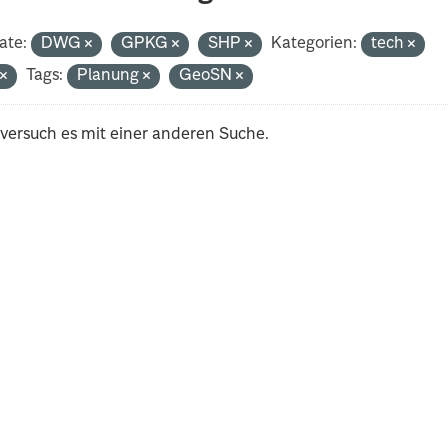
ate:
DWG
GPKG
SHP
Kategorien:
tech
t
Tags:
Planung
GeoSN
 versuch es mit einer anderen Suche.