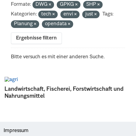
Formate:
DWG
GPKG
SHP
Kategorien:
tech
envi
just
Tags:
Planung
opendata
Ergebnisse filtern
Bitte versuch es mit einer anderen Suche.
Landwirtschaft, Fischerei, Forstwirtschaft und
Nahrungsmittel
Impressum