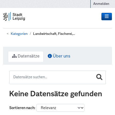
Zum Hauptinhalt wechseln
Anmelden
Kategorien
Landwirtschaft, Fischerei,...
Datensätze
Über uns
Keine Datensätze gefunden
Sortieren nach