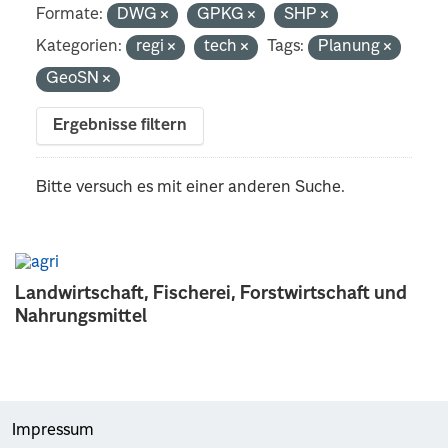
Formate:
DWG
GPKG
SHP
Kategorien:
regi
tech
Tags:
Planung
GeoSN
Ergebnisse filtern
Bitte versuch es mit einer anderen Suche.
Landwirtschaft, Fischerei, Forstwirtschaft und
Nahrungsmittel
Impressum