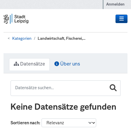
Zum Hauptinhalt wechseln
Anmelden
Kategorien
Landwirtschaft, Fischerei,...
Datensätze
Über uns
Keine Datensätze gefunden
Sortieren nach