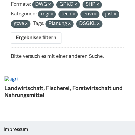
Formate:
DWG
GPKG
SHP
Kategorien:
regi
tech
envi
just
gove
Tags:
Planung
DSGKL
Ergebnisse filtern
Bitte versuch es mit einer anderen Suche.
Landwirtschaft, Fischerei, Forstwirtschaft und
Nahrungsmittel
Impressum