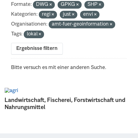
Formate:
DWG
GPKG
SHP
Kategorien:
regi
just
envi
Organisationen:
amt-fuer-geoinformation
Tags:
lokal
Ergebnisse filtern
Bitte versuch es mit einer anderen Suche.
Landwirtschaft, Fischerei, Forstwirtschaft und
Nahrungsmittel