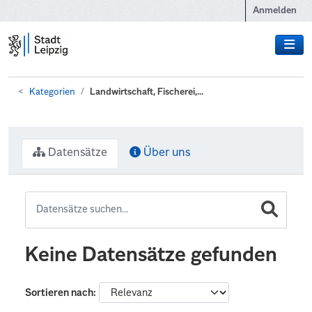
Zum Hauptinhalt wechseln
Anmelden
Kategorien
Landwirtschaft, Fischerei,...
Datensätze
Über uns
Keine Datensätze gefunden
Sortieren nach