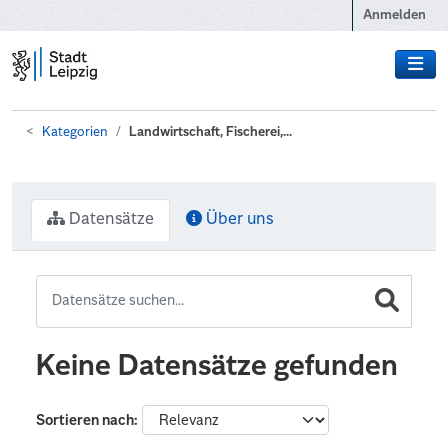
Zum Hauptinhalt wechseln
Anmelden
Kategorien
Landwirtschaft, Fischerei,...
Datensätze
Über uns
Keine Datensätze gefunden
Sortieren nach