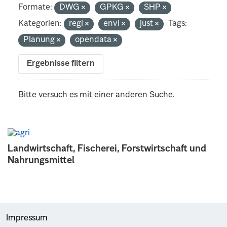
Formate:
DWG
GPKG
SHP
Kategorien:
regi
envi
just
Tags:
Planung
opendata
Ergebnisse filtern
Bitte versuch es mit einer anderen Suche.
Landwirtschaft, Fischerei, Forstwirtschaft und
Nahrungsmittel
Impressum