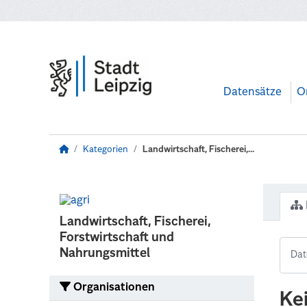
Zum Hauptinhalt wechseln
Datensätze
O
Kategorien
Landwirtschaft, Fischerei,...
Landwirtschaft, Fischerei,
Forstwirtschaft und
Nahrungsmittel
Organisationen
Ke