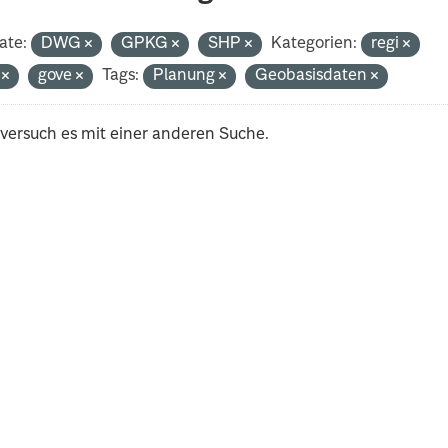
ate:
DWG
GPKG
SHP
Kategorien:
regi
i
gove
Tags:
Planung
Geobasisdaten
 versuch es mit einer anderen Suche.