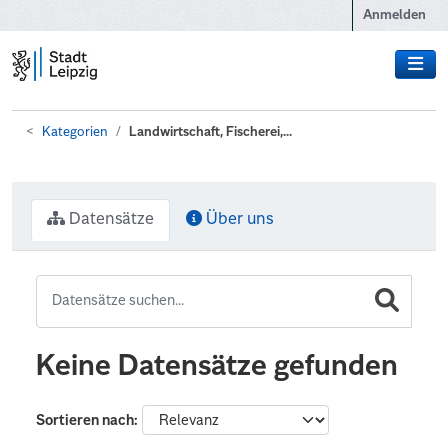
Zum Hauptinhalt wechseln
Anmelden
Kategorien
Landwirtschaft, Fischerei,...
Datensätze
Über uns
Keine Datensätze gefunden
Sortieren nach