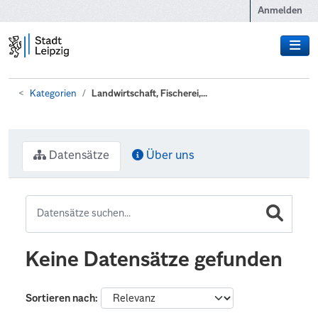
Zum Hauptinhalt wechseln
Anmelden
Kategorien
Landwirtschaft, Fischerei,...
Datensätze
Über uns
Keine Datensätze gefunden
Sortieren nach