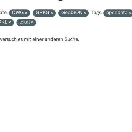
ate:
DWG
GPKG
GeoJSON
Tags:
opendata
GKL
lokal
 versuch es mit einer anderen Suche.