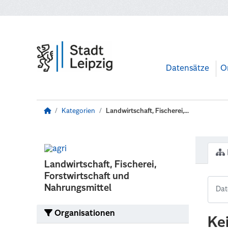
Zum Hauptinhalt wechseln
Datensätze
O
Kategorien
Landwirtschaft, Fischerei,...
Landwirtschaft, Fischerei,
Forstwirtschaft und
Nahrungsmittel
Organisationen
Ke