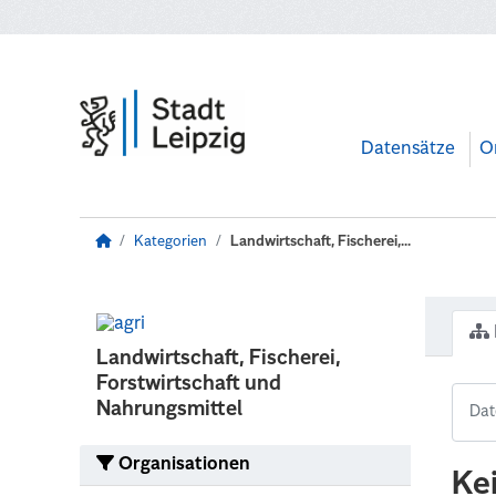
Zum Hauptinhalt wechseln
Datensätze
O
Kategorien
Landwirtschaft, Fischerei,...
Landwirtschaft, Fischerei,
Forstwirtschaft und
Nahrungsmittel
Organisationen
Ke