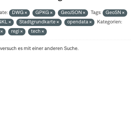
ate:
DWG
GPKG
GeoJSON
Tags:
GeoSN
GKL
Stadtgrundkarte
opendata
Kategorien:
i
regi
tech
 versuch es mit einer anderen Suche.