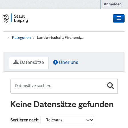
Zum Hauptinhalt wechseln
Anmelden
Kategorien
Landwirtschaft, Fischerei,...
Datensätze
Über uns
Keine Datensätze gefunden
Sortieren nach