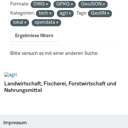
Formate:
DWG
GPKG
GeoJSON
Kategorien:
tech
agri
Tags:
GeoSN
lokal
opendata
Ergebnisse filtern
Bitte versuch es mit einer anderen Suche.
Landwirtschaft, Fischerei, Forstwirtschaft und
Nahrungsmittel
Impressum