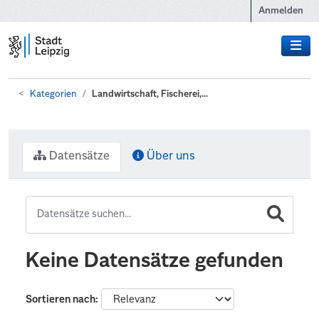
Zum Hauptinhalt wechseln
Anmelden
Kategorien
Landwirtschaft, Fischerei,...
Datensätze
Über uns
Keine Datensätze gefunden
Sortieren nach