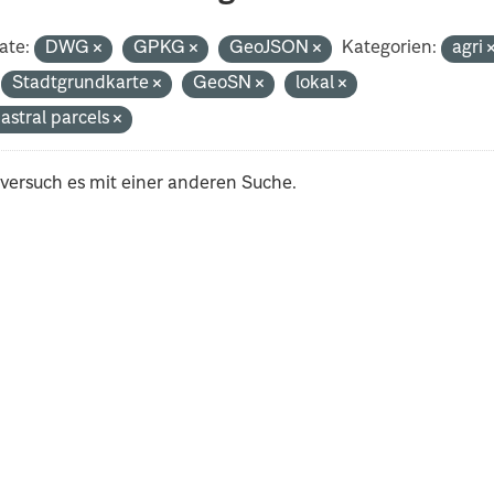
ate:
DWG
GPKG
GeoJSON
Kategorien:
agri
Stadtgrundkarte
GeoSN
lokal
astral parcels
 versuch es mit einer anderen Suche.