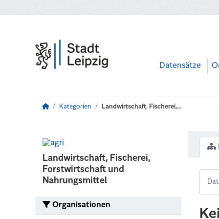
Zum Hauptinhalt wechseln
Datensätze
O
Kategorien
Landwirtschaft, Fischerei,...
Landwirtschaft, Fischerei,
Forstwirtschaft und
Nahrungsmittel
Organisationen
Ke