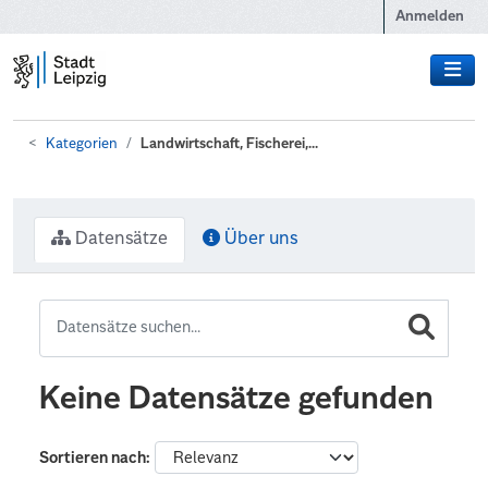
Zum Hauptinhalt wechseln
Anmelden
Kategorien
Landwirtschaft, Fischerei,...
Datensätze
Über uns
Keine Datensätze gefunden
Sortieren nach