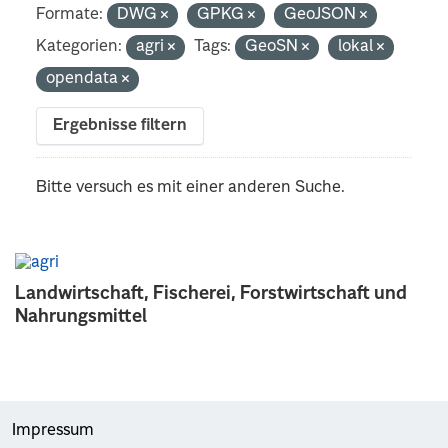
Formate:
DWG
GPKG
GeoJSON
Kategorien:
agri
Tags:
GeoSN
lokal
opendata
Ergebnisse filtern
Bitte versuch es mit einer anderen Suche.
Landwirtschaft, Fischerei, Forstwirtschaft und
Nahrungsmittel
Impressum