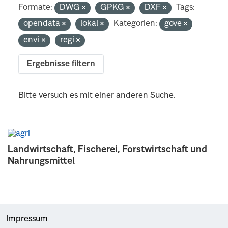
Formate:
DWG
GPKG
DXF
Tags:
opendata
lokal
Kategorien:
gove
envi
regi
Ergebnisse filtern
Bitte versuch es mit einer anderen Suche.
Landwirtschaft, Fischerei, Forstwirtschaft und
Nahrungsmittel
Impressum