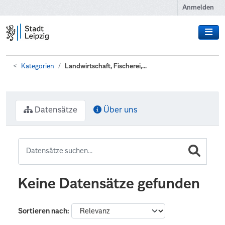
Zum Hauptinhalt wechseln
Anmelden
Kategorien
Landwirtschaft, Fischerei,...
Datensätze
Über uns
Keine Datensätze gefunden
Sortieren nach