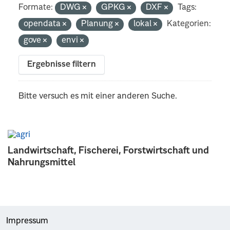
Formate:
DWG
GPKG
DXF
Tags:
opendata
Planung
lokal
Kategorien:
gove
envi
Ergebnisse filtern
Bitte versuch es mit einer anderen Suche.
Landwirtschaft, Fischerei, Forstwirtschaft und
Nahrungsmittel
Impressum