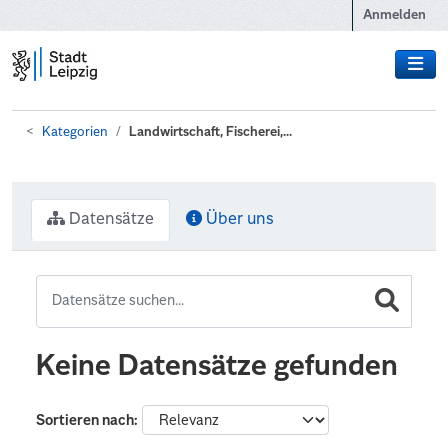
Zum Hauptinhalt wechseln
Anmelden
Kategorien
Landwirtschaft, Fischerei,...
Datensätze
Über uns
Keine Datensätze gefunden
Sortieren nach