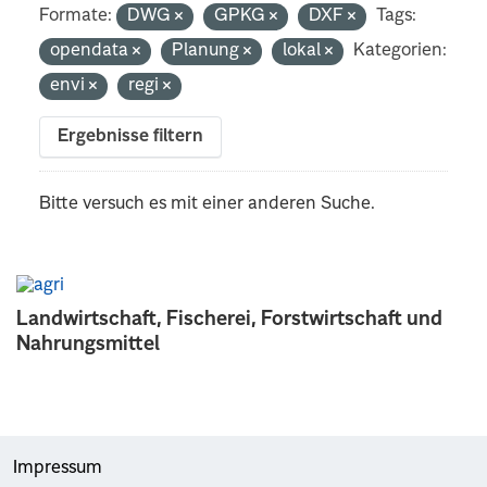
Formate:
DWG
GPKG
DXF
Tags:
opendata
Planung
lokal
Kategorien:
envi
regi
Ergebnisse filtern
Bitte versuch es mit einer anderen Suche.
Landwirtschaft, Fischerei, Forstwirtschaft und
Nahrungsmittel
Impressum