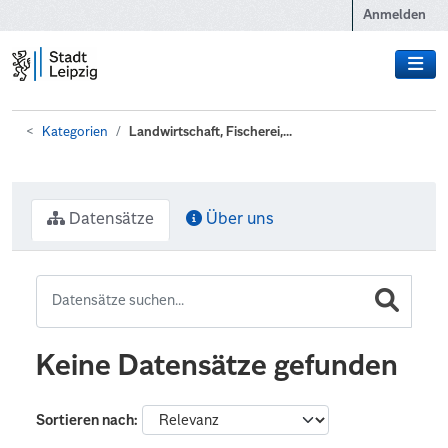
Zum Hauptinhalt wechseln
Anmelden
Kategorien
Landwirtschaft, Fischerei,...
Datensätze
Über uns
Keine Datensätze gefunden
Sortieren nach