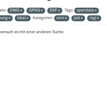
ate:
DWG
GPKG
DXF
Tags:
opendata
nung
lokal
Kategorien:
envi
just
regi
 versuch es mit einer anderen Suche.