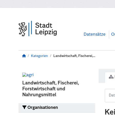
Zum Hauptinhalt wechseln
Datensätze
O
Kategorien
Landwirtschaft, Fischerei,...
Landwirtschaft, Fischerei,
Forstwirtschaft und
Nahrungsmittel
Organisationen
Ke