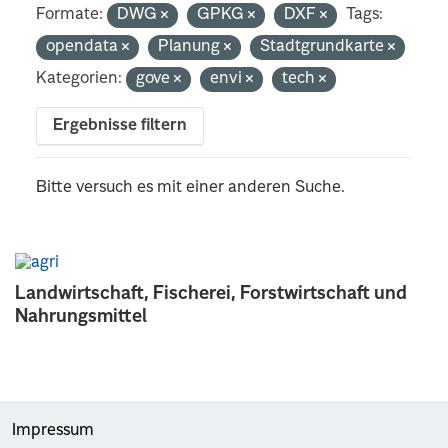
Formate:
DWG
GPKG
DXF
Tags:
opendata
Planung
Stadtgrundkarte
Kategorien:
gove
envi
tech
Ergebnisse filtern
Bitte versuch es mit einer anderen Suche.
Landwirtschaft, Fischerei, Forstwirtschaft und
Nahrungsmittel
Impressum