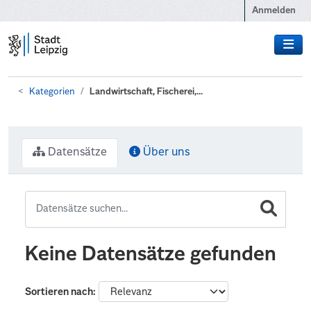
Zum Hauptinhalt wechseln
Anmelden
Kategorien
Landwirtschaft, Fischerei,...
Datensätze
Über uns
Keine Datensätze gefunden
Sortieren nach