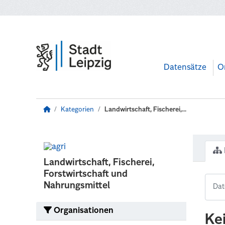
Zum Hauptinhalt wechseln
Datensätze
O
Kategorien
Landwirtschaft, Fischerei,...
Landwirtschaft, Fischerei,
Forstwirtschaft und
Nahrungsmittel
Organisationen
Ke