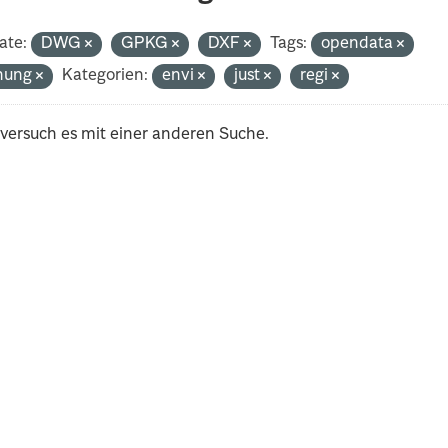
ate:
DWG
GPKG
DXF
Tags:
opendata
nung
Kategorien:
envi
just
regi
 versuch es mit einer anderen Suche.