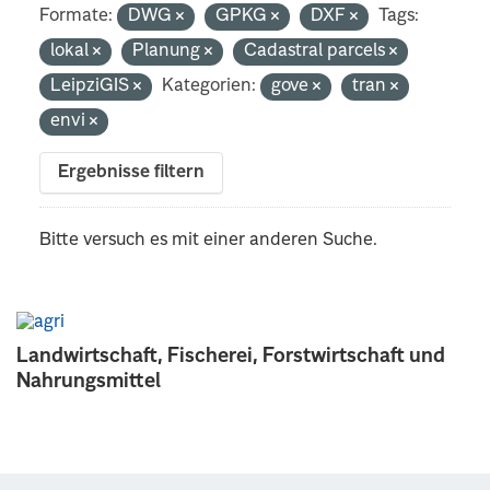
Formate:
DWG
GPKG
DXF
Tags:
lokal
Planung
Cadastral parcels
LeipziGIS
Kategorien:
gove
tran
envi
Ergebnisse filtern
Bitte versuch es mit einer anderen Suche.
Landwirtschaft, Fischerei, Forstwirtschaft und
Nahrungsmittel