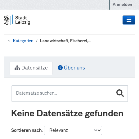
Zum Hauptinhalt wechseln
Anmelden
Kategorien
Landwirtschaft, Fischerei,...
Datensätze
Über uns
Keine Datensätze gefunden
Sortieren nach