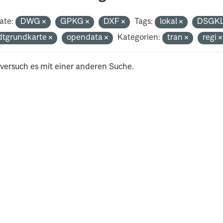
ate:
DWG
GPKG
DXF
Tags:
lokal
DSGK
dtgrundkarte
opendata
Kategorien:
tran
regi
 versuch es mit einer anderen Suche.