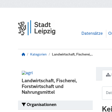
Zum Hauptinhalt wechseln
Datensätze
O
Kategorien
Landwirtschaft, Fischerei,...
Landwirtschaft, Fischerei,
Forstwirtschaft und
Nahrungsmittel
Organisationen
Ke