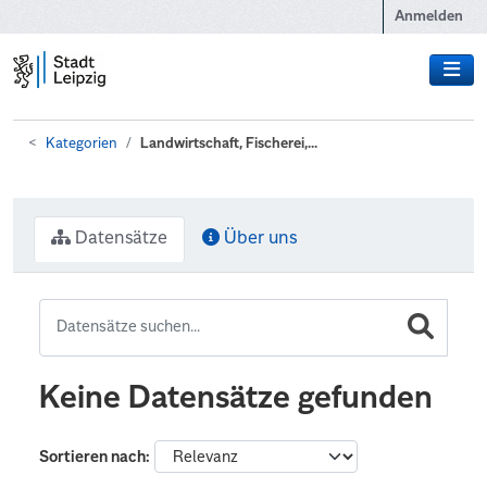
Zum Hauptinhalt wechseln
Anmelden
Kategorien
Landwirtschaft, Fischerei,...
Datensätze
Über uns
Keine Datensätze gefunden
Sortieren nach