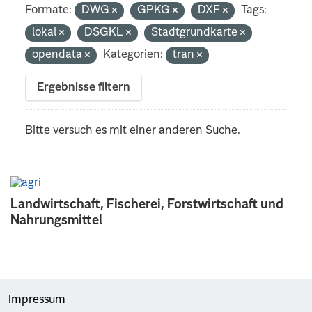
Formate:
DWG
GPKG
DXF
Tags:
lokal
DSGKL
Stadtgrundkarte
opendata
Kategorien:
tran
Ergebnisse filtern
Bitte versuch es mit einer anderen Suche.
Landwirtschaft, Fischerei, Forstwirtschaft und
Nahrungsmittel
Impressum