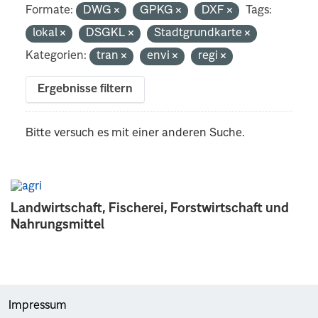
Formate:
DWG
GPKG
DXF
Tags:
lokal
DSGKL
Stadtgrundkarte
Kategorien:
tran
envi
regi
Ergebnisse filtern
Bitte versuch es mit einer anderen Suche.
Landwirtschaft, Fischerei, Forstwirtschaft und
Nahrungsmittel
Impressum