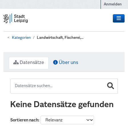
Zum Hauptinhalt wechseln
Anmelden
Kategorien
Landwirtschaft, Fischerei,...
Datensätze
Über uns
Keine Datensätze gefunden
Sortieren nach