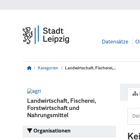
Zum Hauptinhalt wechseln
Datensätze
O
Kategorien
Landwirtschaft, Fischerei,...
Landwirtschaft, Fischerei,
Forstwirtschaft und
Nahrungsmittel
Organisationen
Ke