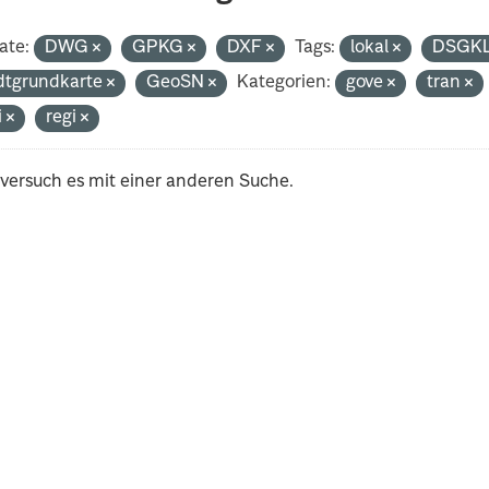
ate:
DWG
GPKG
DXF
Tags:
lokal
DSGK
dtgrundkarte
GeoSN
Kategorien:
gove
tran
i
regi
 versuch es mit einer anderen Suche.