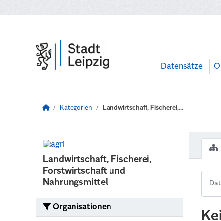
Zum Hauptinhalt wechseln
Datensätze
O
Kategorien
Landwirtschaft, Fischerei,...
Landwirtschaft, Fischerei,
Forstwirtschaft und
Nahrungsmittel
Organisationen
Ke