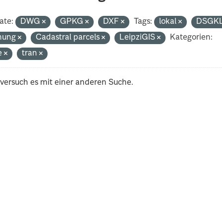
ate:
DWG
GPKG
DXF
Tags:
lokal
DSGK
nung
Cadastral parcels
LeipziGIS
Kategorien:
e
tran
 versuch es mit einer anderen Suche.