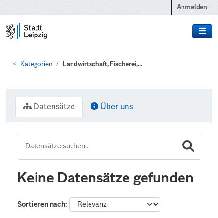
Zum Hauptinhalt wechseln
Anmelden
Kategorien
Landwirtschaft, Fischerei,...
Datensätze
Über uns
Keine Datensätze gefunden
Sortieren nach