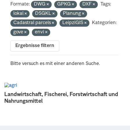
Formate:
DWG
GPKG
DXF
Tags:
lokal
DSGKL
Planung
Cadastral parcels
LeipziGIS
Kategorien:
gove
envi
Ergebnisse filtern
Bitte versuch es mit einer anderen Suche.
Landwirtschaft, Fischerei, Forstwirtschaft und
Nahrungsmittel