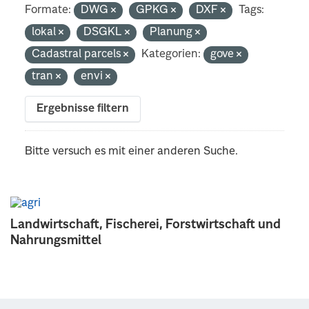
Formate:
DWG
GPKG
DXF
Tags:
lokal
DSGKL
Planung
Cadastral parcels
Kategorien:
gove
tran
envi
Ergebnisse filtern
Bitte versuch es mit einer anderen Suche.
Landwirtschaft, Fischerei, Forstwirtschaft und
Nahrungsmittel