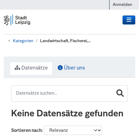
Zum Hauptinhalt wechseln
Anmelden
Kategorien
Landwirtschaft, Fischerei,...
Datensätze
Über uns
Keine Datensätze gefunden
Sortieren nach