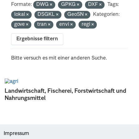
Formate:
DWG
GPKG
DXF
Tags:
lokal
DSGKL
GeoSN
Kategorien:
gove
tran
envi
regi
Ergebnisse filtern
Bitte versuch es mit einer anderen Suche.
Landwirtschaft, Fischerei, Forstwirtschaft und
Nahrungsmittel
Impressum