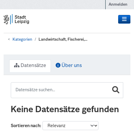
Zum Hauptinhalt wechseln
Anmelden
Kategorien
Landwirtschaft, Fischerei,...
Datensätze
Über uns
Keine Datensätze gefunden
Sortieren nach