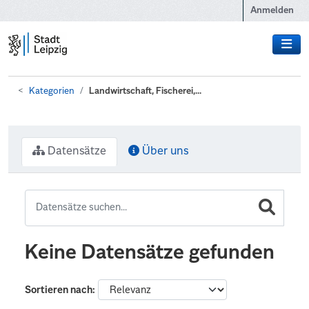
Zum Hauptinhalt wechseln
Anmelden
Kategorien
Landwirtschaft, Fischerei,...
Datensätze
Über uns
Keine Datensätze gefunden
Sortieren nach