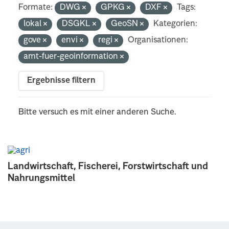
Formate:
DWG
GPKG
DXF
Tags:
lokal
DSGKL
GeoSN
Kategorien:
gove
envi
regi
Organisationen:
amt-fuer-geoinformation
Ergebnisse filtern
Bitte versuch es mit einer anderen Suche.
Landwirtschaft, Fischerei, Forstwirtschaft und
Nahrungsmittel