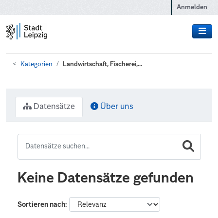
Zum Hauptinhalt wechseln
Anmelden
Kategorien
Landwirtschaft, Fischerei,...
Datensätze
Über uns
Keine Datensätze gefunden
Sortieren nach