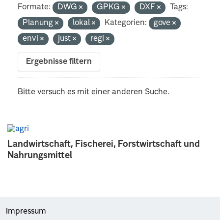
Formate:
DWG
GPKG
DXF
Tags:
Planung
lokal
Kategorien:
gove
envi
just
regi
Ergebnisse filtern
Bitte versuch es mit einer anderen Suche.
Landwirtschaft, Fischerei, Forstwirtschaft und
Nahrungsmittel
Impressum