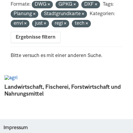
Formate:
DWG
GPKG
DXF
Tags:
Planung
Stadtgrundkarte
Kategorien:
envi
just
regi
tech
Ergebnisse filtern
Bitte versuch es mit einer anderen Suche.
Landwirtschaft, Fischerei, Forstwirtschaft und
Nahrungsmittel
Impressum