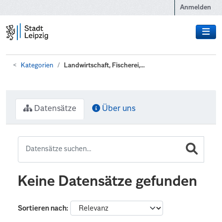
Zum Hauptinhalt wechseln
Anmelden
Kategorien
Landwirtschaft, Fischerei,...
Datensätze
Über uns
Keine Datensätze gefunden
Sortieren nach