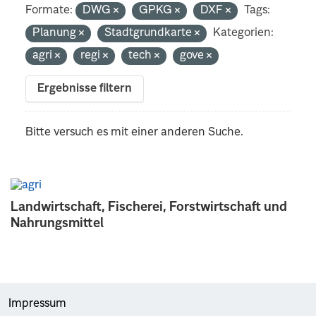
Formate:
DWG
GPKG
DXF
Tags:
Planung
Stadtgrundkarte
Kategorien:
agri
regi
tech
gove
Ergebnisse filtern
Bitte versuch es mit einer anderen Suche.
Landwirtschaft, Fischerei, Forstwirtschaft und
Nahrungsmittel
Impressum