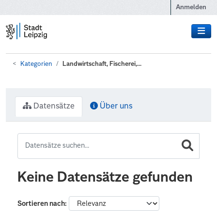
Zum Hauptinhalt wechseln
Anmelden
Kategorien
Landwirtschaft, Fischerei,...
Datensätze
Über uns
Keine Datensätze gefunden
Sortieren nach