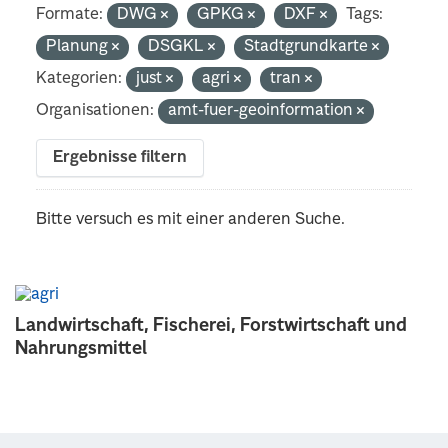
Formate:
DWG
GPKG
DXF
Tags:
Planung
DSGKL
Stadtgrundkarte
Kategorien:
just
agri
tran
Organisationen:
amt-fuer-geoinformation
Ergebnisse filtern
Bitte versuch es mit einer anderen Suche.
Landwirtschaft, Fischerei, Forstwirtschaft und
Nahrungsmittel