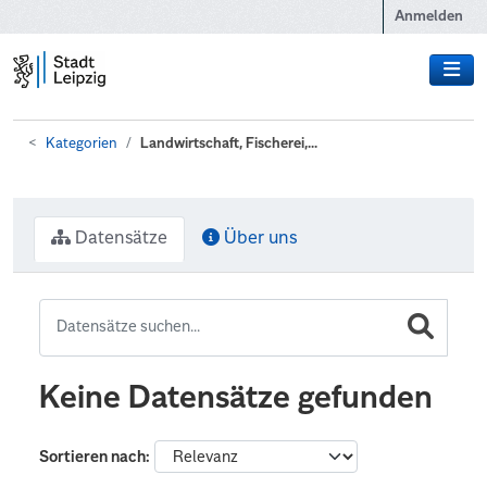
Zum Hauptinhalt wechseln
Anmelden
Kategorien
Landwirtschaft, Fischerei,...
Datensätze
Über uns
Keine Datensätze gefunden
Sortieren nach