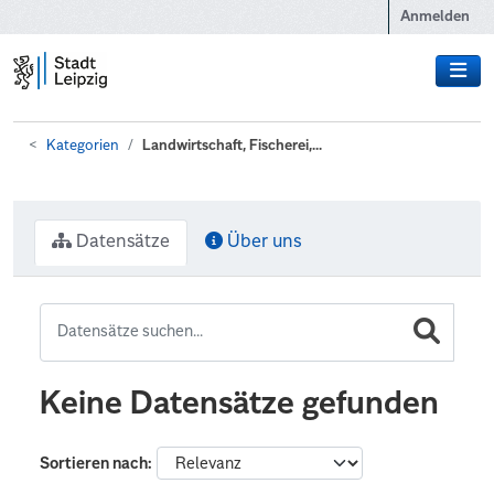
Zum Hauptinhalt wechseln
Anmelden
Kategorien
Landwirtschaft, Fischerei,...
Datensätze
Über uns
Keine Datensätze gefunden
Sortieren nach