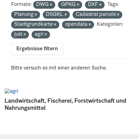
Formate:
DWG
GPKG
DXF
Tags:
Planung
DSGKL
Cadastral parcels
Stadtgrundkarte
opendata
Kategorien:
just
agri
Ergebnisse filtern
Bitte versuch es mit einer anderen Suche.
Landwirtschaft, Fischerei, Forstwirtschaft und
Nahrungsmittel