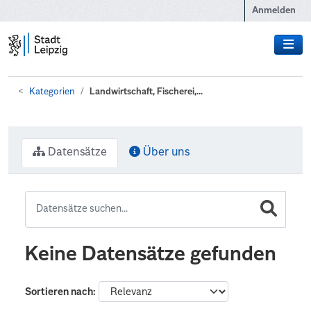
Zum Hauptinhalt wechseln
Anmelden
Kategorien
Landwirtschaft, Fischerei,...
Datensätze
Über uns
Keine Datensätze gefunden
Sortieren nach