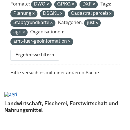
Formate:
DWG
GPKG
DXF
Tags:
Planung
DSGKL
Cadastral parcels
Stadtgrundkarte
Kategorien:
just
agri
Organisationen:
amt-fuer-geoinformation
Ergebnisse filtern
Bitte versuch es mit einer anderen Suche.
Landwirtschaft, Fischerei, Forstwirtschaft und
Nahrungsmittel