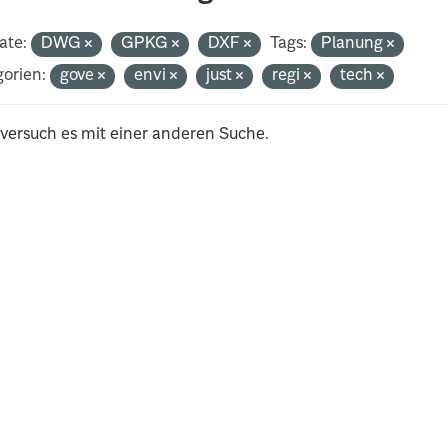
ate:
DWG
GPKG
DXF
Tags:
Planung
orien:
gove
envi
just
regi
tech
 versuch es mit einer anderen Suche.