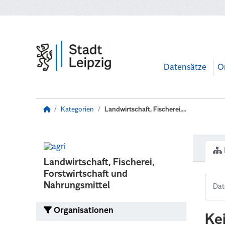
Zum Hauptinhalt wechseln
Datensätze
O
Kategorien
Landwirtschaft, Fischerei,...
Landwirtschaft, Fischerei,
Forstwirtschaft und
Nahrungsmittel
Organisationen
Ke