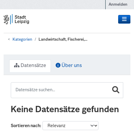
Zum Hauptinhalt wechseln
Anmelden
Kategorien
Landwirtschaft, Fischerei,...
Datensätze
Über uns
Keine Datensätze gefunden
Sortieren nach