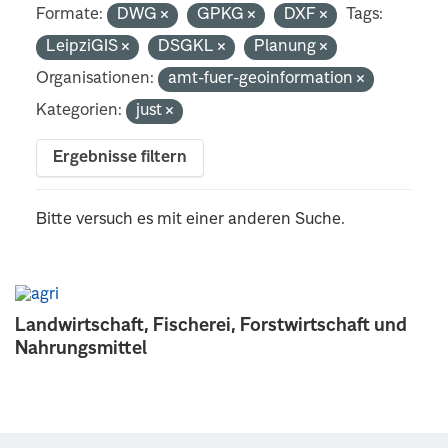
Formate:
DWG
GPKG
DXF
Tags:
LeipziGIS
DSGKL
Planung
Organisationen:
amt-fuer-geoinformation
Kategorien:
just
Ergebnisse filtern
Bitte versuch es mit einer anderen Suche.
Landwirtschaft, Fischerei, Forstwirtschaft und
Nahrungsmittel