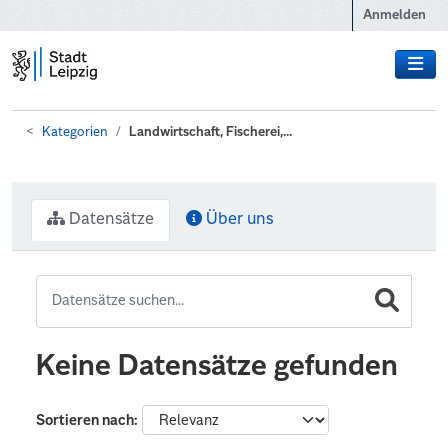
Zum Hauptinhalt wechseln
Anmelden
Kategorien
Landwirtschaft, Fischerei,...
Datensätze
Über uns
Keine Datensätze gefunden
Sortieren nach