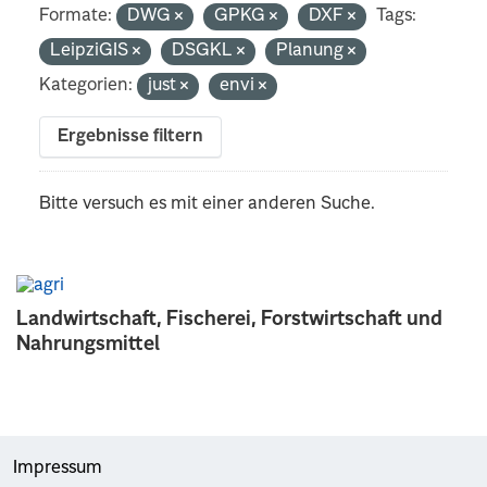
Formate:
DWG
GPKG
DXF
Tags:
LeipziGIS
DSGKL
Planung
Kategorien:
just
envi
Ergebnisse filtern
Bitte versuch es mit einer anderen Suche.
Landwirtschaft, Fischerei, Forstwirtschaft und
Nahrungsmittel
Impressum