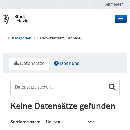
Zum Hauptinhalt wechseln
Anmelden
Kategorien
Landwirtschaft, Fischerei,...
Datensätze
Über uns
Keine Datensätze gefunden
Sortieren nach