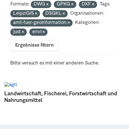
Formate:
DWG
GPKG
DXF
Tags:
LeipziGIS
DSGKL
Organisationen:
amt-fuer-geoinformation
Kategorien:
just
envi
Ergebnisse filtern
Bitte versuch es mit einer anderen Suche.
Landwirtschaft, Fischerei, Forstwirtschaft und
Nahrungsmittel