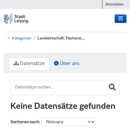
Zum Hauptinhalt wechseln
Anmelden
Kategorien
Landwirtschaft, Fischerei,...
Datensätze
Über uns
Keine Datensätze gefunden
Sortieren nach