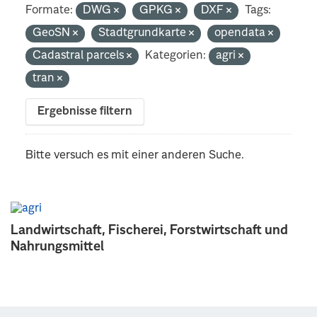
Formate:
DWG
GPKG
DXF
Tags:
GeoSN
Stadtgrundkarte
opendata
Cadastral parcels
Kategorien:
agri
tran
Ergebnisse filtern
Bitte versuch es mit einer anderen Suche.
Landwirtschaft, Fischerei, Forstwirtschaft und
Nahrungsmittel