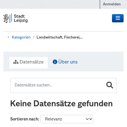
Zum Hauptinhalt wechseln
Anmelden
Kategorien
Landwirtschaft, Fischerei,...
Datensätze
Über uns
Keine Datensätze gefunden
Sortieren nach