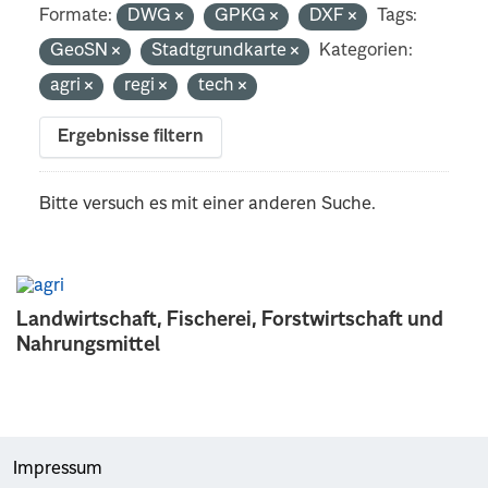
Formate:
DWG
GPKG
DXF
Tags:
GeoSN
Stadtgrundkarte
Kategorien:
agri
regi
tech
Ergebnisse filtern
Bitte versuch es mit einer anderen Suche.
Landwirtschaft, Fischerei, Forstwirtschaft und
Nahrungsmittel
Impressum