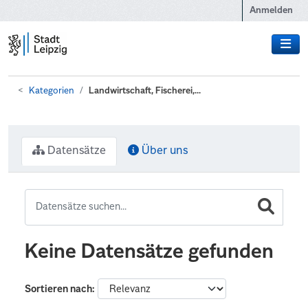
Zum Hauptinhalt wechseln
Anmelden
Kategorien
Landwirtschaft, Fischerei,...
Datensätze
Über uns
Keine Datensätze gefunden
Sortieren nach