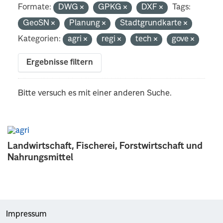
Formate:
DWG
GPKG
DXF
Tags:
GeoSN
Planung
Stadtgrundkarte
Kategorien:
agri
regi
tech
gove
Ergebnisse filtern
Bitte versuch es mit einer anderen Suche.
Landwirtschaft, Fischerei, Forstwirtschaft und
Nahrungsmittel
Impressum