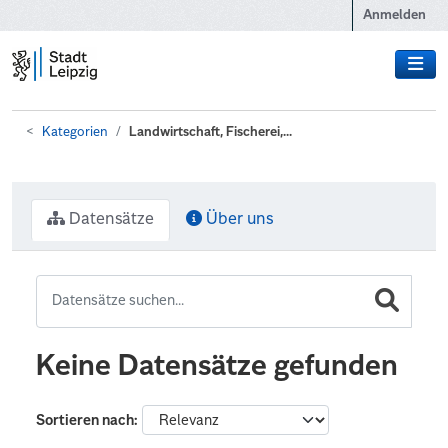
Zum Hauptinhalt wechseln
Anmelden
Kategorien
Landwirtschaft, Fischerei,...
Datensätze
Über uns
Keine Datensätze gefunden
Sortieren nach