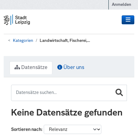
Zum Hauptinhalt wechseln
Anmelden
Kategorien
Landwirtschaft, Fischerei,...
Datensätze
Über uns
Keine Datensätze gefunden
Sortieren nach