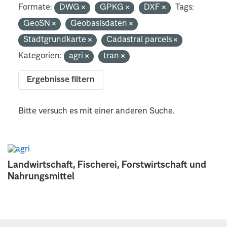
Formate:
DWG
GPKG
DXF
Tags:
GeoSN
Geobasisdaten
Stadtgrundkarte
Cadastral parcels
Kategorien:
agri
tran
Ergebnisse filtern
Bitte versuch es mit einer anderen Suche.
Landwirtschaft, Fischerei, Forstwirtschaft und
Nahrungsmittel