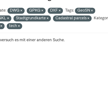
ate:
DWG
GPKG
DXF
Tags:
GeoSN
GKL
Stadtgrundkarte
Cadastral parcels
Kategor
i
tech
 versuch es mit einer anderen Suche.