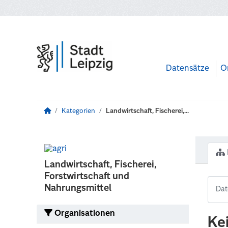
Zum Hauptinhalt wechseln
Datensätze
O
Kategorien
Landwirtschaft, Fischerei,...
Landwirtschaft, Fischerei,
Forstwirtschaft und
Nahrungsmittel
Organisationen
Ke